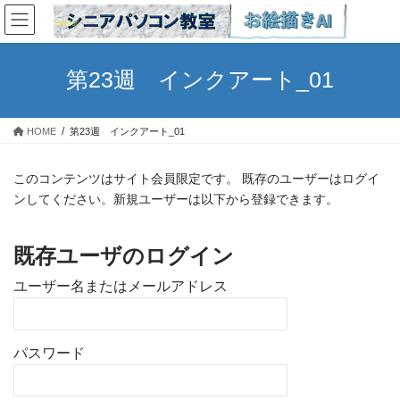
コ
ナ
ン
ビ
テ
ゲ
ン
ー
第23週 インクアート_01
ツ
シ
へ
ョ
ス
ン
HOME
第23週 インクアート_01
キ
に
ッ
移
プ
動
このコンテンツはサイト会員限定です。 既存のユーザーはログイ
ンしてください。新規ユーザーは以下から登録できます。
既存ユーザのログイン
ユーザー名またはメールアドレス
パスワード