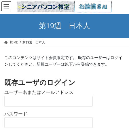
コ
ナ
ン
ビ
テ
ゲ
ン
ー
第19週 日本人
ツ
シ
へ
ョ
ス
ン
HOME
第19週 日本人
キ
に
ッ
移
プ
動
このコンテンツはサイト会員限定です。 既存のユーザーはログイ
ンしてください。新規ユーザーは以下から登録できます。
既存ユーザのログイン
ユーザー名またはメールアドレス
パスワード