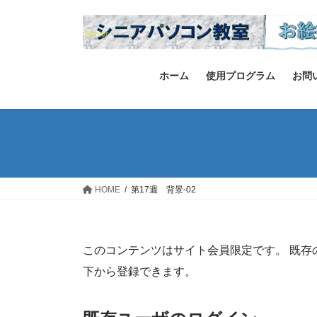
コ
ナ
ン
ビ
テ
ゲ
ン
ー
ツ
シ
ホーム
使用プログラム
お問
へ
ョ
ス
ン
キ
に
ッ
移
プ
動
HOME
第17週 背景-02
このコンテンツはサイト会員限定です。 既存
下から登録できます。